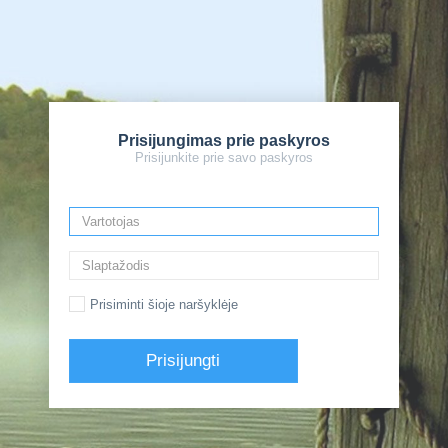
Prisijungimas prie paskyros
Prisijunkite prie savo paskyros
Prisiminti šioje naršyklėje
Prisijungti